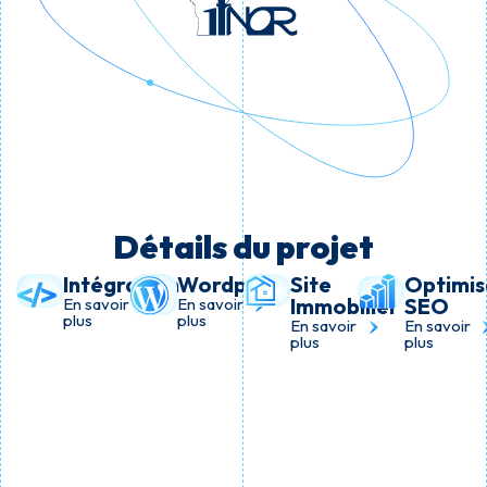
Détails du projet
Intégration
Wordpress
Site
Optimis
Immobilier
SEO
En savoir
En savoir
plus
plus
En savoir
En savoir
plus
plus