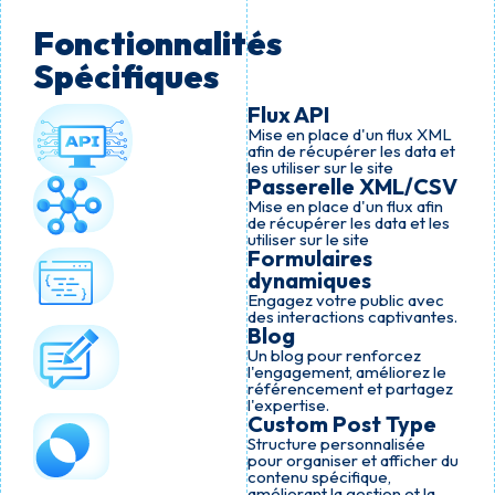
Fonctionnalités
Spécifiques
Flux API
Mise en place d'un flux XML
afin de récupérer les data et
les utiliser sur le site
Passerelle XML/CSV
Mise en place d'un flux afin
de récupérer les data et les
utiliser sur le site
Formulaires
dynamiques
Engagez votre public avec
des interactions captivantes.
Blog
Un blog pour renforcez
l'engagement, améliorez le
référencement et partagez
l'expertise.
Custom Post Type
Structure personnalisée
pour organiser et afficher du
contenu spécifique,
améliorant la gestion et la