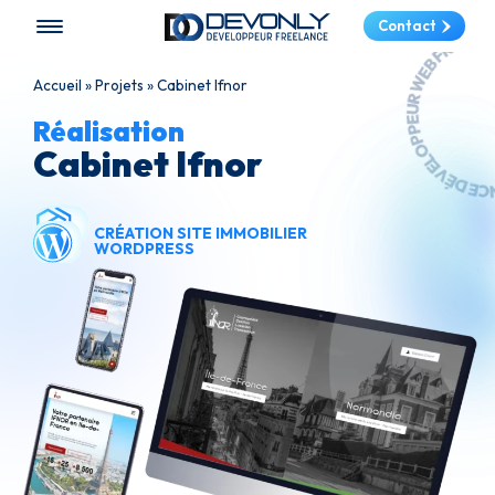
DÉVELOPPEUR WEB FREELANCE 
Contact
Accueil
»
Projets
»
Cabinet Ifnor
Réalisation
Cabinet Ifnor
CRÉATION SITE IMMOBILIER
WORDPRESS